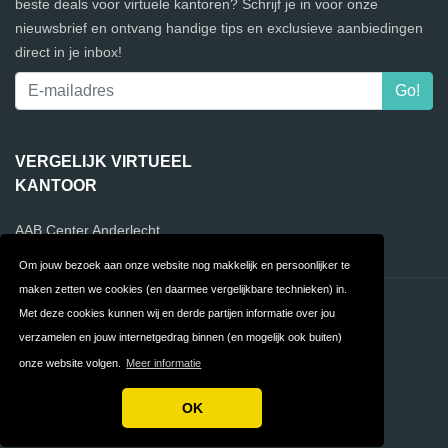
beste deals voor virtuele kantoren? Schrijf je in voor onze
nieuwsbrief en ontvang handige tips en exclusieve aanbiedingen
direct in je inbox!
VERGELIJK VIRTUEEL
KANTOOR
AAB Center Anderlecht
Om jouw bezoek aan onze website nog makkelijk en persoonlijker te
maken zetten we cookies (en daarmee vergelijkbare technieken) in.
Contact
Privacy
Met deze cookies kunnen wij en derde partijen informatie over jou
verzamelen en jouw internetgedrag binnen (en mogelijk ook buiten)
Algemene
FAQ
onze website volgen.
Meer informatie
Voorwaarden
OK
Copyright © 2026 Virtueelkantoorvergelijken.com