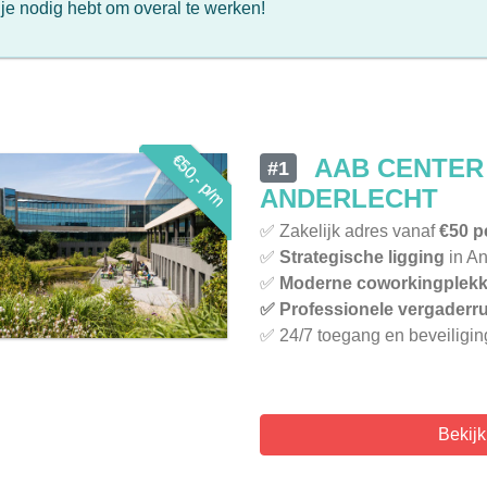
 je nodig hebt om overal te werken!
€50,- p/m
AAB CENTER
#1
ANDERLECHT
✅ Zakelijk adres vanaf
€50 p
✅
Strategische ligging
in An
✅
Moderne coworkingplek
✅ Professionele vergaderr
✅ 24/7 toegang en beveiliging
Bekij