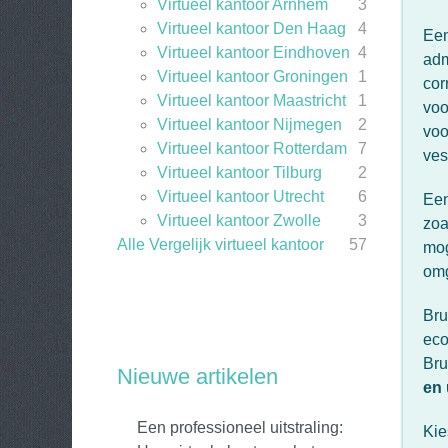
Virtueel kantoor Arnhem
3
Virtueel kantoor Den Haag
4
Ee
Virtueel kantoor Eindhoven
4
adm
Virtueel kantoor Groningen
1
cor
Virtueel kantoor Maastricht
1
voo
Virtueel kantoor Nijmegen
2
voo
Virtueel kantoor Rotterdam
7
ves
Virtueel kantoor Tilburg
2
Virtueel kantoor Utrecht
6
Ee
Virtueel kantoor Zwolle
3
zo
Alle Vergelijk virtueel kantoor
57
mog
omg
Bru
eco
Bru
Nieuwe artikelen
en 
Een professioneel uitstraling:
Kie