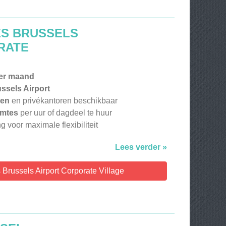
ES BRUSSELS
RATE
er maand
ssels Airport
ken
en privékantoren beschikbaar
imtes
per uur of dagdeel te huur
g voor maximale flexibiliteit
Lees verder »
s Brussels Airport Corporate Village