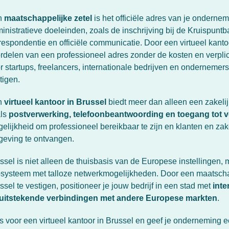
n
maatschappelijke zetel
is het officiële adres van je ondernem
inistratieve doeleinden, zoals de inschrijving bij de Kruispun
respondentie en officiële communicatie. Door een virtueel kantoo
rdelen van een professioneel adres zonder de kosten en verplich
r startups, freelancers, internationale bedrijven en ondernemer
tigen.
n
virtueel kantoor in Brussel
biedt meer dan alleen een zakelijk
als
postverwerking, telefoonbeantwoording en toegang tot 
elijkheid om professioneel bereikbaar te zijn en klanten en za
eving te ontvangen.
ssel is niet alleen de thuisbasis van de Europese instellingen,
systeem met talloze netwerkmogelijkheden. Door een maatschapp
ssel te vestigen, positioneer je jouw bedrijf in een stad met
inte
uitstekende verbindingen met andere Europese markten
.
s voor een virtueel kantoor in Brussel en geef je onderneming ee