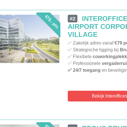
€79,- p/m
INTEROFFIC
#2
AIRPORT CORPO
VILLAGE
✅ Zakelijk adres vanaf
€79 p
✅ Strategische ligging bij
Bru
✅ Flexibele
coworkingplek
✅ Professionele
vergaderru
✅ 24/7 toegang
en beveiligin
Bekijk Interoffice