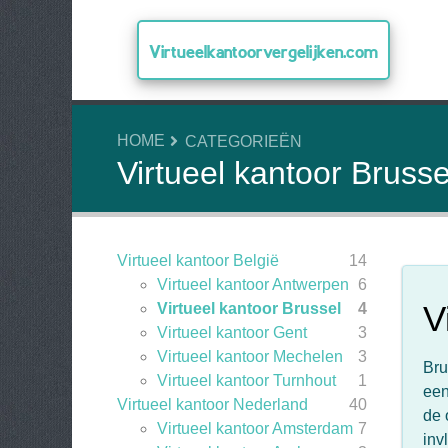
Virtueelkantoorvergelijken.com
HOME
CATEGORIEËN
Virtueel kantoor Brusse
Virtueel kantoor België
14
Virtueel kantoor Antwerpen
6
V
Virtueel kantoor Brussel
4
Virtueel kantoor Gent
3
Virtueel kantoor Mechelen
3
Bru
Virtueel kantoor Turnhout
1
een
Virtueel kantoor Nederland
40
de 
Virtueel kantoor Amsterdam
7
inv