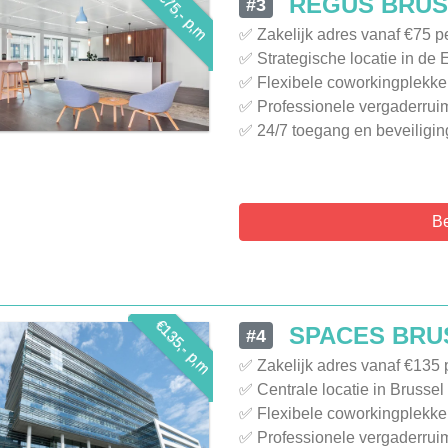
€75,- p,m
REGUS BRUS
#3
✅ Zakelijk adres vanaf €75 
✅ Strategische locatie in de
✅ Flexibele coworkingplekke
✅ Professionele vergaderruim
✅ 24/7 toegang en beveiliging
Be
€135,- p,m
SPACES BRU
#4
✅ Zakelijk adres vanaf €135
✅ Centrale locatie in Brussel
✅ Flexibele coworkingplekke
✅ Professionele vergaderruim