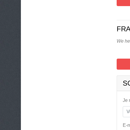
FRA
We heb
S
Je
E-m