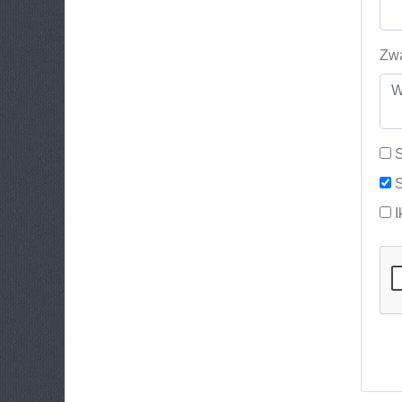
Zwa
S
S
I