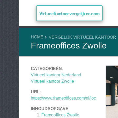
Virtueelkantoorvergelijken.com
HOME
VERGELIJK VIRTUEEL KANTOOR
Frameoffices Zwolle
CATEGORIEËN:
Virtueel kantoor Nederland
Virtueel kantoor Zwolle
URL:
https://www.frameoffices.com/nl/loc
INHOUDSOPGAVE
Frameoffices Zwolle