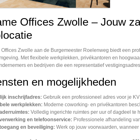
ame Offices Zwolle – Jouw za
locatie
Offices Zwolle aan de Burgemeester Roelenweg biedt een prof
geving. Met flexibele werkplekken, privékantoren en hoogwaard
ndernemers en bedrijven die een representatief vestigingsadre
ensten en mogelijkheden
lijk inschrijfadres:
Gebruik een professioneel adres voor je KVK
ibele werkplekken:
Moderne coworking- en privékantoren besc
gaderruimtes:
Volledig ingerichte ruimtes per uur of dagdeel te h
tverwerking en telefoonservice:
Professionele afhandeling van
 toegang en beveiliging:
Werk op jouw voorwaarden, wanneer h