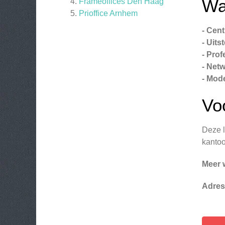
Wa
Frameoffices Den Haag
Prioffice Arnhem
- Cent
- Uit
- Prof
- Net
- Mode
Vo
Deze l
kantoo
Meer 
Adres