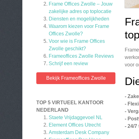
Frame Offices Zwolle – Jouw
zakelijke adres op toplocatie
Fr
Diensten en mogelijkheden
Waarom kiezen voor Frame
top
Offices Zwolle?
Voor wie is Frame Offices
Zwolle geschikt?
Frame 
Frameoffices Zwolle
Reviews
werkom
Schrijf een review
voor o
Di
Bekijk Frameoffices Zwolle
- Zake
TOP 5 VIRTUEEL KANTOOR
- Flex
NEDERLAND
- Ver
Staete Vrijdaggevoel NL
- Pos
Element Offices Utrecht
- 24/7
Amsterdam Desk Company