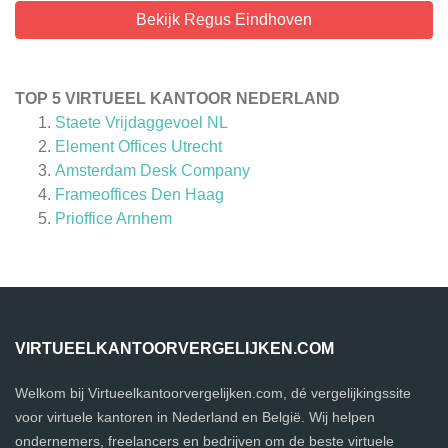
Bekijk Regus Eindhoven
TOP 5 VIRTUEEL KANTOOR NEDERLAND
Staete Vrijdaggevoel NL
Element Offices Utrecht
Amsterdam Desk Company
Frameoffices Den Haag
Prioffice Arnhem
VIRTUEELKANTOORVERGELIJKEN.COM
Welkom bij Virtueelkantoorvergelijken.com, dé vergelijkingssite
voor virtuele kantoren in Nederland en België. Wij helpen
ondernemers, freelancers en bedrijven om de beste virtuele