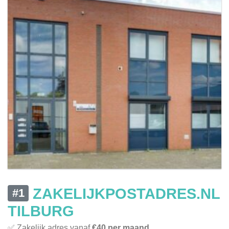
ZAKELIJKPOSTADRES.NL
#1
TILBURG
✅ Zakelijk adres vanaf
€40 per maand